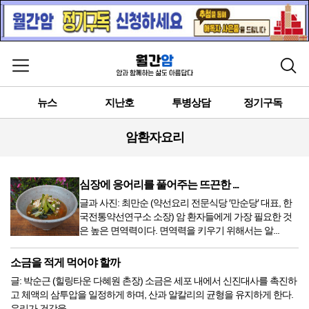
메뉴 열기
검색
뉴스
지난호
투병상담
정기구독
암환자요리
심장에 응어리를 풀어주는 뜨끈한 ...
글과 사진: 최만순 (약선요리 전문식당 ′만순당′ 대표, 한
국전통약선연구소 소장) 암 환자들에게 가장 필요한 것
은 높은 면역력이다. 면역력을 키우기 위해서는 알...
소금을 적게 먹어야 할까
글: 박순근 (힐링타운 다혜원 촌장) 소금은 세포 내에서 신진대사를 촉진하
고 체액의 삼투압을 일정하게 하며, 산과 알칼리의 균형을 유지하게 한다.
우리가 건강을...