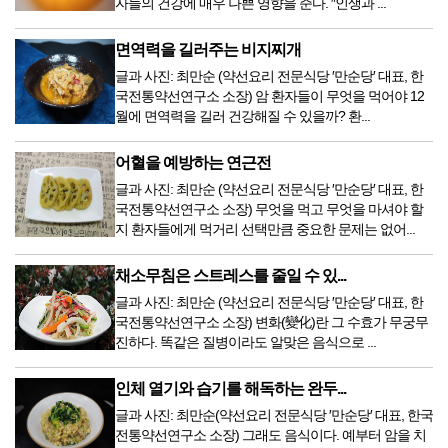
자들의 건강에 매우 나쁜 영향을 준다. ″인생과 ...
면역력을 길러주는 비지찌개
글과 사진: 최만순 (약선요리 전문식당 ′만순당′ 대표, 한
국전통약선연구소 소장) 암 환자들이 무엇을 먹어야 12
월에 면역력을 길러 건강해질 수 있을까? 환...
어혈을 예방하는 연근전
글과 사진: 최만순 (약선요리 전문식당 ′만순당′ 대표, 한
국전통약선연구소 소장) 무엇을 먹고 무엇을 마셔야 할
지 환자들에게 먹거리 선택만큼 중요한 문제는 없어...
채소무침은 스트레스를 줄일 수 있...
글과 사진: 최만순 (약선요리 전문식당 ′만순당′ 대표, 한
국전통약선연구소 소장) 변화(變化)란 그 수효가 무궁무
진하다. 똑같은 질병이라도 알맞은 음식으로 ...
인체 열기와 습기를 해독하는 완두...
글과 사진: 최만순(약선요리 전문식당 ′만순당′ 대표, 한국
전통약선연구소 소장) 그래도 음식이다. 예부터 암을 치