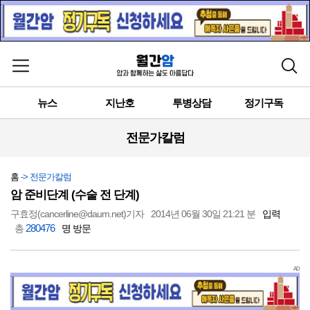
메뉴 열기
검색
뉴스
지난호
투병상담
정기구독
전문가칼럼
홈
-> 전문가칼럼
암 준비단계 (수술 전 단계)
구효정(cancerline@daum.net)기자
2014년 06월 30일 21:21 분
입력
280476
총
명 방문
AD