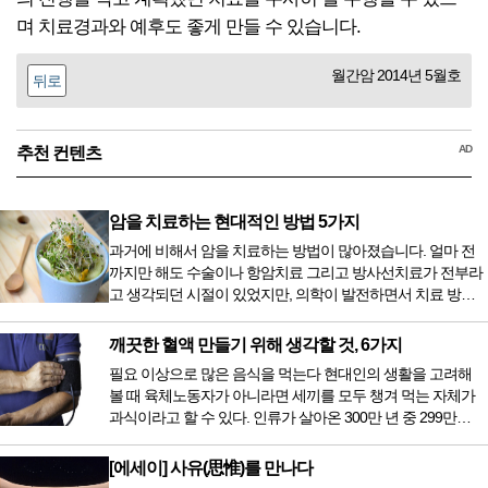
며 치료경과와 예후도 좋게 만들 수 있습니다.
월간암 2014년 5월호
뒤로
AD
추천 컨텐츠
암을 치료하는 현대적인 방법 5가지
과거에 비해서 암을 치료하는 방법이 많아졌습니다. 얼마 전
까지만 해도 수술이나 항암치료 그리고 방사선치료가 전부라
고 생각되던 시절이 있었지만, 의학이 발전하면서 치료 방법
또한 다양해졌습니다. 최근 우리나라도 중입자 치료기가 들어
오면서 암을 치료하는 방법이 하나 더 추가되었습니다. 중입
깨끗한 혈액 만들기 위해 생각할 것, 6가지
자 치료를 받기 위해서는 일본이나 독일 등 중입자 치료기가
필요 이상으로 많은 음식을 먹는다 현대인의 생활을 고려해
있는 나라에 가서 힘들게 치료받았지만 얼마 전 국내 도입 후
볼 때 육체노동자가 아니라면 세끼를 모두 챙겨 먹는 자체가
전립선암 환자를 시작으로 중입자 치료기가 가동되었습니다.
과식이라고 할 수 있다. 인류가 살아온 300만 년 중 299만
치료 범위가 한정되어 모든 암 환자가 중입자 치료를 받을 수
9950년이 공복과 기아의 역사였는데 현대 들어서 아침, 점심,
는 없지만 치료...
저녁을 습관적으로 음식을 섭취한다. 게다가 밤늦은 시간까지
[에세이] 사유(思惟)를 만나다
음식을 먹거나, 아침에 식욕이 없는데도 ‘아침을 먹어야 하루