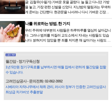
글: 김철우(수필가) 가벼운 옷을 골랐다. 늘 들고 다니던 가방
가 활기차다’라는 이야기에 사로잡혀 억지로 먹는 경우가 많
을 놓고, 가장 편한 신발을 신었다. 지난밤의 떨림과는 무색하
다. 식욕이 없다는 느낌은 본능이 보내는 신호다. 즉 먹어도 소
게 준비는 간단했다. 현관문을 나서려니 다시 가벼운 긴장감
화할 힘이 없다거나 더 이상 먹으면 혈액 안에 잉여물...
이 몰려왔다. 얼마나 보고 싶었던 전시였던가. 연극 무대의 첫
막이 열리기 전. 그 특유의 무대 냄새를 맡았을 때의 긴장감 같
나를 위로하는 방법, 한 가지
은 것이었다. 두 금동 미륵 반가사유상을 만나러 가는 길은 그
우리 주위에 대부분의 사람들은 하루하루를 열심히 살아갑니
렇게 시작됐다. 두 반가사유상을 알게 된 것은 몇 해 전이었다.
다. 그러나 범죄를 저질러 교도소에서 지내는 사람들도 있습
잡지의 발행인으로 독자에게 선보일 좋은 콘텐츠를 고민하던
니다. 밝혀지지 않았을 뿐 죄를 저지른 채 살아가는 사람도 있
중 우리 문화재를 하나씩 소개하고자...
을 것입니다. 우리나라 통계청 자료에서는 전체 인구의 3% 정
도가 범죄를 저지르며 교도소를 간다고 합니다. 즉 100명 중에
3명 정도가 나쁜 짓을 계속하면서 97명에게 크게 작게 피해를
입힌다는 것입니다. 미꾸라지 한 마리가 시냇물을 흐린다는
월간암 - 정기구독신청
옛말이 그저 허투루 생기지는 않은 듯합니다. 대부분의 사람
1년 5만원 정기구독료를 납부하시면 매월 집에서 편하게 월간암을 접할
들은 열심히 살아갑니다. 그렇다고 97%의 사람들이 모두 착
수 있습니다.
한...
고려인삼공사 - 문의전화: 02-862-3992
시베리아 자작나무에서 채취 관리, 러시아 정부가 인증한 고려인삼공사
최상급 차가버섯 추출분말