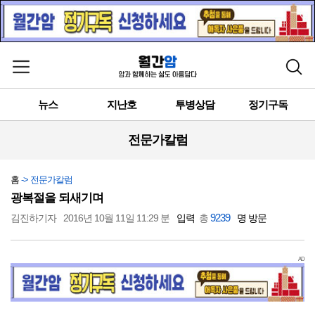
메뉴 열기
검색
뉴스
지난호
투병상담
정기구독
전문가칼럼
홈
-> 전문가칼럼
광복절을 되새기며
9239
김진하기자
2016년 10월 11일 11:29 분
입력
총
명 방문
AD