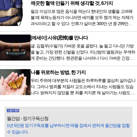
오면서 암을 치료하는 방법이 하나 더 추가되었습니다. 중입
깨끗한 혈액 만들기 위해 생각할 것, 6가지
자 치료를 받기 위해서는 일본이나 독일 등 중입자 치료기가
필요 이상으로 많은 음식을 먹는다 현대인의 생활을 고려해
있는 나라에 가서 힘들게 치료받았지만 얼마 전 국내 도입 후
볼 때 육체노동자가 아니라면 세끼를 모두 챙겨 먹는 자체가
전립선암 환자를 시작으로 중입자 치료기가 가동되었습니다.
과식이라고 할 수 있다. 인류가 살아온 300만 년 중 299만
치료 범위가 한정되어 모든 암 환자가 중입자 치료를 받을 수
9950년이 공복과 기아의 역사였는데 현대 들어서 아침, 점심,
는 없지만 치료...
저녁을 습관적으로 음식을 섭취한다. 게다가 밤늦은 시간까지
[에세이] 사유(思惟)를 만나다
음식을 먹거나, 아침에 식욕이 없는데도 ‘아침을 먹어야 하루
글: 김철우(수필가) 가벼운 옷을 골랐다. 늘 들고 다니던 가방
가 활기차다’라는 이야기에 사로잡혀 억지로 먹는 경우가 많
을 놓고, 가장 편한 신발을 신었다. 지난밤의 떨림과는 무색하
다. 식욕이 없다는 느낌은 본능이 보내는 신호다. 즉 먹어도 소
게 준비는 간단했다. 현관문을 나서려니 다시 가벼운 긴장감
화할 힘이 없다거나 더 이상 먹으면 혈액 안에 잉여물...
이 몰려왔다. 얼마나 보고 싶었던 전시였던가. 연극 무대의 첫
막이 열리기 전. 그 특유의 무대 냄새를 맡았을 때의 긴장감 같
나를 위로하는 방법, 한 가지
은 것이었다. 두 금동 미륵 반가사유상을 만나러 가는 길은 그
우리 주위에 대부분의 사람들은 하루하루를 열심히 살아갑니
렇게 시작됐다. 두 반가사유상을 알게 된 것은 몇 해 전이었다.
다. 그러나 범죄를 저질러 교도소에서 지내는 사람들도 있습
잡지의 발행인으로 독자에게 선보일 좋은 콘텐츠를 고민하던
니다. 밝혀지지 않았을 뿐 죄를 저지른 채 살아가는 사람도 있
중 우리 문화재를 하나씩 소개하고자...
을 것입니다. 우리나라 통계청 자료에서는 전체 인구의 3% 정
도가 범죄를 저지르며 교도소를 간다고 합니다. 즉 100명 중에
3명 정도가 나쁜 짓을 계속하면서 97명에게 크게 작게 피해를
입힌다는 것입니다. 미꾸라지 한 마리가 시냇물을 흐린다는
월간암 - 정기구독신청
옛말이 그저 허투루 생기지는 않은 듯합니다. 대부분의 사람
1년 5만원 정기구독료를 납부하시면 매월 집에서 편하게 월간암을 접할
들은 열심히 살아갑니다. 그렇다고 97%의 사람들이 모두 착
수 있습니다.
한...