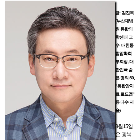
글: 김진목
(부산대병
원 통합의
학센터 교
수, 대한통
합암확회
부회장, 대
한민국 숨
은 명의 50,
"통합암치
료 로드맵"
등 다수 저
술)
8월15일
은 광복