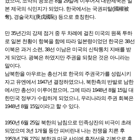
켰으며, 조약의 공포는 8월 29일에 이루어져 대한제국은 일
본 제국의 식민지가 되었다. 한국에서는 국권피탈(國權被
奪), 경술국치(庚戌國恥) 등으로 호칭한다.
만 35년간의 강제 점거 중 두 차례에 걸친 미국의 원폭 투하
로 일본 천황이 항복을 함에 따라 일본령이었던 한국은 38선
이북은 과거 소련, 38선 이남은 미국의 신탁통치 지배를 받
게 되었다. 광복은 하였지만 주권을 되찾은 것은 아니라는
말이다.
남북한을 아우르는 총선거로 한국의 주권국가를 성립시키
자고 유엔에서 1947년 결정하였으나, 북한측의 반발로 남한
에서만 총선이 이루어졌으며, 그에 따라 1948년 8월 15일 대
한민국 정부가 수립하게 되었으니, 우리나라의 주권 회복은
1948년 8월 15일이라고 할 수 있다.
1950년 6월 25일 북한의 남침으로 민족상잔의 비극이 초래
되었으며 3년 1개월 동안 피비린내 나는 전쟁을 치른 후
1953년 7월 27일 북한과 미국 사이에 휴전선을 기본으로 휴