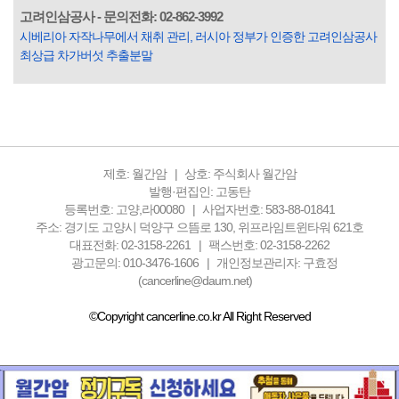
고려인삼공사 - 문의전화: 02-862-3992
시베리아 자작나무에서 채취 관리, 러시아 정부가 인증한 고려인삼공사
최상급 차가버섯 추출분말
제호: 월간암
상호: 주식회사 월간암
발행·편집인: 고동탄
등록번호: 고양,라00080
사업자번호: 583-88-01841
주소: 경기도 고양시 덕양구 으뜸로 130, 위프라임트윈타워 621호
대표전화: 02-3158-2261
팩스번호: 02-3158-2262
광고문의: 010-3476-1606
개인정보관리자: 구효정
(cancerline@daum.net)
©Copyright cancerline.co.kr All Right Reserved