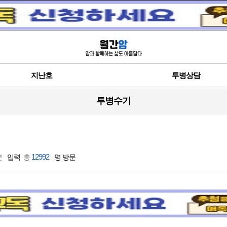
지난호
투병상담
투병수기
12992
분
입력
총
명 방문