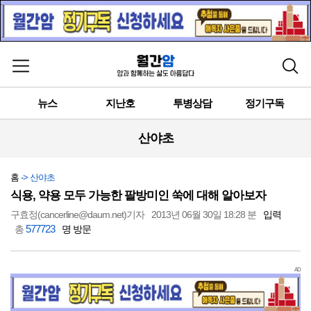
메뉴 열기
검색
뉴스
지난호
투병상담
정기구독
산야초
홈
-> 산야초
식용, 약용 모두 가능한 팔방미인 쑥에 대해 알아보자
구효정(cancerline@daum.net)기자
2013년 06월 30일 18:28 분
입력
577723
총
명 방문
AD