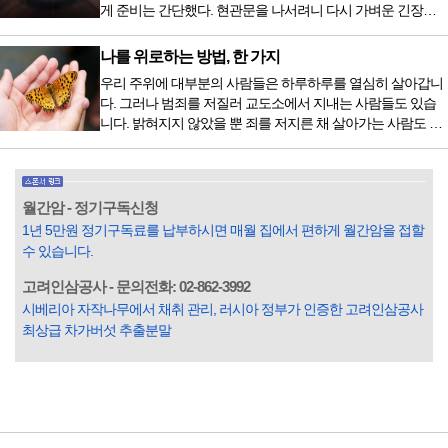
게 준비는 간단했다. 현관문을 나서려니 다시 가벼운 긴장감
화할 힘이 없다거나 더 이상 먹으면 혈액 안에 잉여물...
이 몰려왔다. 얼마나 보고 싶었던 전시였던가. 연극 무대의 첫
막이 열리기 전. 그 특유의 무대 냄새를 맡았을 때의 긴장감 같
나를 위로하는 방법, 한 가지
은 것이었다. 두 금동 미륵 반가사유상을 만나러 가는 길은 그
우리 주위에 대부분의 사람들은 하루하루를 열심히 살아갑니
렇게 시작됐다. 두 반가사유상을 알게 된 것은 몇 해 전이었다.
다. 그러나 범죄를 저질러 교도소에서 지내는 사람들도 있습
잡지의 발행인으로 독자에게 선보일 좋은 콘텐츠를 고민하던
니다. 밝혀지지 않았을 뿐 죄를 저지른 채 살아가는 사람도 있
중 우리 문화재를 하나씩 소개하고자...
을 것입니다. 우리나라 통계청 자료에서는 전체 인구의 3% 정
도가 범죄를 저지르며 교도소를 간다고 합니다. 즉 100명 중에
3명 정도가 나쁜 짓을 계속하면서 97명에게 크게 작게 피해를
입힌다는 것입니다. 미꾸라지 한 마리가 시냇물을 흐린다는
월간암 - 정기구독신청
옛말이 그저 허투루 생기지는 않은 듯합니다. 대부분의 사람
1년 5만원 정기구독료를 납부하시면 매월 집에서 편하게 월간암을 접할
들은 열심히 살아갑니다. 그렇다고 97%의 사람들이 모두 착
수 있습니다.
한...
고려인삼공사 - 문의전화: 02-862-3992
시베리아 자작나무에서 채취 관리, 러시아 정부가 인증한 고려인삼공사
최상급 차가버섯 추출분말