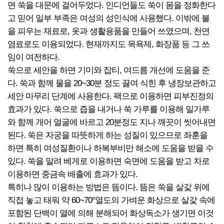
면 쑥을 대문에 걸어두었다. 인디언들도 쑥이 몸을 정화한다
고 믿어 일부 부족은 여성의 성인식에 사용했다. 이밖에 불
을 피우는 재료로, 옷과 생활용품을 만들어 쓰였으며, 천연
염료로도 이용되었다. 현재까지도 목욕제, 화장품 등 그 쓰
임이 여전하다.
쑥으로 세안을 하면 기미와 잡티, 여드름 개선에 도움을 준
다. 쑥과 함께 물을 20~30분 정도 끓여 식힌 후 냉장보관하고
세안 마무리 단계에 사용한다. 팩으로 이용하면 피부진정의
효과가 있다. 쑥으로 즙을 내거나 쑥 가루를 이용해 밀가루
와 함께 개어 얼굴에 바르고 20분정도 지나 깨끗이 씻어내면
된다. 쑥은 자궁을 따뜻하게 하는 성질이 있으므로 좌훈을
하면 특히 여성질환이나 하복부비만 해소에 도움을 받을 수
있다. 쑥을 말려 베게로 이용하면 숙면에 도움을 받고 차로
이용하면 중금속 배출에 효과가 있다.
특히나 많이 이용하는 방법은 뜸이다. 뜸은 쑥을 살갗 위에
직접 놓고 태워 약 60~70°열도의 가벼운 화상으로 살갗 속에
포함된 단백이 열에 의해 분해되어 화상독소가 생기면 이것