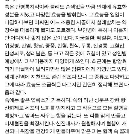
쑥은 만병통치약이라 불려도 손색없을 만큼 인체에 유효한
성분을 지녔고 다양한 효능을 발휘한다. 그 효능을 일일이
나열하다보면 어쩌면 어느 조용한 시골에서 설레발치는 약
장수를 떠올리게 될지도 모르겠다. 부인병에 특히나 이롭지
만 어디하나 좋지 않은 곳이 없다. 자궁질환, 폐질환, 아토피,
위장병, 간염, 황달, 중풍, 빈혈, 천식, 두통, 신경통, 고혈압,
만성피로, 생리불순, 등 크고 작은 것에 효험이 있고 성인병
예방에서 피부미용까지 다양하게 쓰인다. 최근에는 항암효
과가 탁월함이 알려지면서 많은 암환자에게 각광받고 있다.
세계 전역에 지천으로 널린 잡초다 보니 그 종류도 다양하고
그에 따라 효능도 조금씩은 다르지만 간단히 정리해 보면 다
음과 같다.
쑥에는 좋은 엽록소가 가득하다. 쑥의 타닌 성분은 강한 항
산화제로 세포의 노화를 방지하고 그 작용으로 모든 질병을
예방하고 암과도 싸우는 힘을 갖는다. 또 피를 맑게 만들고
미세혈관을 확장시킨다. 신진대사가 원활해지며 혈행이 개
선되니 위장을 건강하게 만들어주며 맑은 피는 혈액 속 콜레