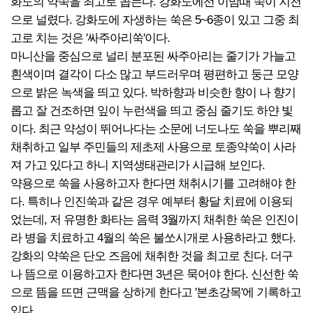
화도의 약쑥을 최고로 꼽는다. 강화도에선 이맘때 쑥이 지천
으로 널렸다. 강화도에 자생하는 쑥은 5~6종이 있고 그중 최
고로 치는 것은 '싸주아리쑥'이다.
마니산을 중심으로 널리 분포된 싸주아리는 줄기가 가늘고
흰색이며 결각이 다소 많고 부드러우며 평편하고 둥근 모양
으로 밝은 녹색을 띄고 있다. 박하향과 비슷한 향이 나 향기
롭고 잘 건조하면 잎이 누런색을 띄고 중심 줄기도 하얀 빛
이다. 최근 약성이 뛰어나다는 소문에 너도나도 쑥을 뿌리째
채취하고 일부 주민들의 제초제 사용으로 토종약쑥이 사라
져 가고 있다고 하니 지역생태관리가 시급해 보인다.
약용으로 쑥을 사용하고자 한다면 채취시기를 고려해야 한
다. 특히나 인진쑥과 같은 경우 예부터 황달 치료에 이용되
었는데, 저 유명한 화타는 음력 3월까지 채취한 쑥은 인진이
라 병을 치료하고 4월의 쑥은 불쏘시개로 사용하라고 했다.
강화의 약쑥은 단오 즈음에 채취한 것을 최고로 친다. 더구
나 뜸으로 이용하고자 한다면 3년은 묵어야 한다. 신선한 쑥
으로 뜸을 뜨면 근맥을 상하게 한다고 '본초강목'에 기록하고
있다.