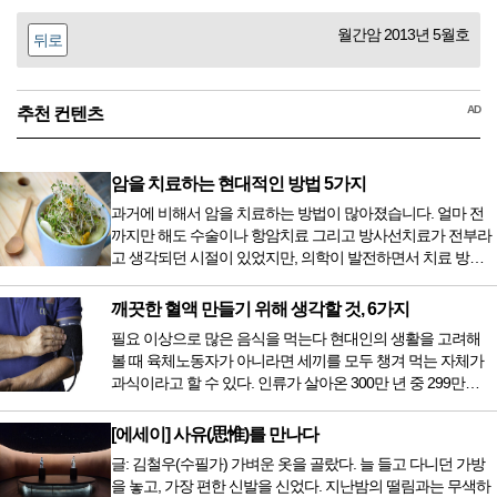
월간암 2013년 5월호
뒤로
AD
추천 컨텐츠
암을 치료하는 현대적인 방법 5가지
과거에 비해서 암을 치료하는 방법이 많아졌습니다. 얼마 전
까지만 해도 수술이나 항암치료 그리고 방사선치료가 전부라
고 생각되던 시절이 있었지만, 의학이 발전하면서 치료 방법
또한 다양해졌습니다. 최근 우리나라도 중입자 치료기가 들어
오면서 암을 치료하는 방법이 하나 더 추가되었습니다. 중입
깨끗한 혈액 만들기 위해 생각할 것, 6가지
자 치료를 받기 위해서는 일본이나 독일 등 중입자 치료기가
필요 이상으로 많은 음식을 먹는다 현대인의 생활을 고려해
있는 나라에 가서 힘들게 치료받았지만 얼마 전 국내 도입 후
볼 때 육체노동자가 아니라면 세끼를 모두 챙겨 먹는 자체가
전립선암 환자를 시작으로 중입자 치료기가 가동되었습니다.
과식이라고 할 수 있다. 인류가 살아온 300만 년 중 299만
치료 범위가 한정되어 모든 암 환자가 중입자 치료를 받을 수
9950년이 공복과 기아의 역사였는데 현대 들어서 아침, 점심,
는 없지만 치료...
저녁을 습관적으로 음식을 섭취한다. 게다가 밤늦은 시간까지
[에세이] 사유(思惟)를 만나다
음식을 먹거나, 아침에 식욕이 없는데도 ‘아침을 먹어야 하루
글: 김철우(수필가) 가벼운 옷을 골랐다. 늘 들고 다니던 가방
가 활기차다’라는 이야기에 사로잡혀 억지로 먹는 경우가 많
을 놓고, 가장 편한 신발을 신었다. 지난밤의 떨림과는 무색하
다. 식욕이 없다는 느낌은 본능이 보내는 신호다. 즉 먹어도 소