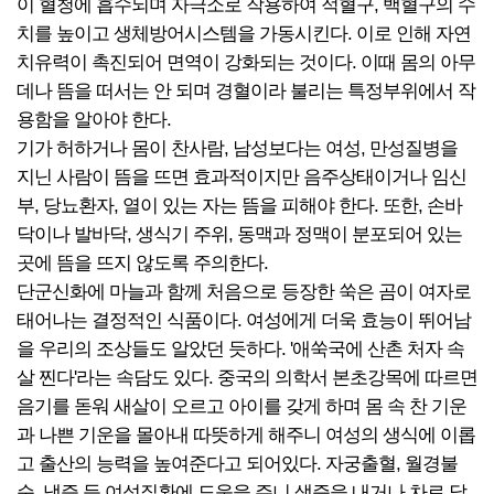
이 혈청에 흡수되며 자극소로 작용하여 적혈구, 백혈구의 수
치를 높이고 생체방어시스템을 가동시킨다. 이로 인해 자연
치유력이 촉진되어 면역이 강화되는 것이다. 이때 몸의 아무
데나 뜸을 떠서는 안 되며 경혈이라 불리는 특정부위에서 작
용함을 알아야 한다.
기가 허하거나 몸이 찬사람, 남성보다는 여성, 만성질병을
지닌 사람이 뜸을 뜨면 효과적이지만 음주상태이거나 임신
부, 당뇨환자, 열이 있는 자는 뜸을 피해야 한다. 또한, 손바
닥이나 발바닥, 생식기 주위, 동맥과 정맥이 분포되어 있는
곳에 뜸을 뜨지 않도록 주의한다.
단군신화에 마늘과 함께 처음으로 등장한 쑥은 곰이 여자로
태어나는 결정적인 식품이다. 여성에게 더욱 효능이 뛰어남
을 우리의 조상들도 알았던 듯하다. '애쑥국에 산촌 처자 속
살 찐다'라는 속담도 있다. 중국의 의학서 본초강목에 따르면
음기를 돋워 새살이 오르고 아이를 갖게 하며 몸 속 찬 기운
과 나쁜 기운을 몰아내 따뜻하게 해주니 여성의 생식에 이롭
고 출산의 능력을 높여준다고 되어있다. 자궁출혈, 월경불
순, 냉증 등 여성질환에 도움을 주니 생즙을 내거나 차로 달