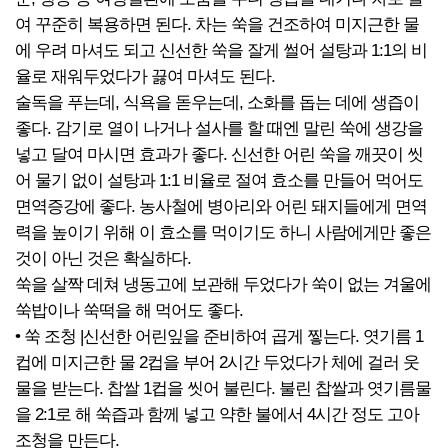
여 꾸준히 복용하면 된다. 차는 쑥을 건조하여 미지근한 물
에 우려 마셔도 되고 신선한 쑥을 잘게 썰어 설탕과 1:1의 비
율로 재워두었다가 끓여 마셔도 된다.
술독을 푸는데, 식욕을 돋우는데, 소화를 돕는 데에 생즙이
좋다. 감기로 열이 나거나 설사를 할 때엔 말린 쑥에 생강을
넣고 달여 마시면 효과가 좋다. 신선한 어린 쑥을 깨끗이 씻
어 물기 없이 설탕과 1:1 비율로 절여 효소를 만들어 먹어도
면역증강에 좋다. 농사철에 병아리와 어린 돼지들에게 면역
력을 높이기 위해 이 효소를 먹이기도 하니 사람에게만 좋은
것이 아닌 것은 확실하다.
쑥을 살짝 데쳐 냉동고에 보관해 두었다가 쑥이 없는 겨울에
쑥밥이나 쑥떡을 해 먹어도 좋다.
• 쑥 조청 |신선한 어린잎을 준비하여 곱게 찧는다. 엿기름 1
컵에 미지근한 물 2컵을 부어 2시간 두었다가 체에 걸러 웃
물을 받는다. 찹쌀 1컵을 씻어 불린다. 불린 찹쌀과 엿기름물
을 2:1로 해 쑥즙과 함께 넣고 약한 불에서 4시간 정도 고아
조청을 만든다.