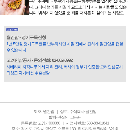
우리 주위에 대부분의 사람들은 하루하루를 열심히 살아갑니
렇게 시작됐다. 두 반가사유상을 알게 된 것은 몇 해 전이었다.
다. 그러나 범죄를 저질러 교도소에서 지내는 사람들도 있습
잡지의 발행인으로 독자에게 선보일 좋은 콘텐츠를 고민하던
니다. 밝혀지지 않았을 뿐 죄를 저지른 채 살아가는 사람도 있
중 우리 문화재를 하나씩 소개하고자...
을 것입니다. 우리나라 통계청 자료에서는 전체 인구의 3% 정
도가 범죄를 저지르며 교도소를 간다고 합니다. 즉 100명 중에
3명 정도가 나쁜 짓을 계속하면서 97명에게 크게 작게 피해를
입힌다는 것입니다. 미꾸라지 한 마리가 시냇물을 흐린다는
월간암 - 정기구독신청
옛말이 그저 허투루 생기지는 않은 듯합니다. 대부분의 사람
1년 5만원 정기구독료를 납부하시면 매월 집에서 편하게 월간암을 접할
들은 열심히 살아갑니다. 그렇다고 97%의 사람들이 모두 착
수 있습니다.
한...
고려인삼공사 - 문의전화: 02-862-3992
시베리아 자작나무에서 채취 관리, 러시아 정부가 인증한 고려인삼공사
최상급 차가버섯 추출분말
제호: 월간암
상호: 주식회사 월간암
발행·편집인: 고동탄
등록번호: 고양,라00080
사업자번호: 583-88-01841
주소: 경기도 고양시 덕양구 으뜸로 130, 위프라임트윈타워 621호