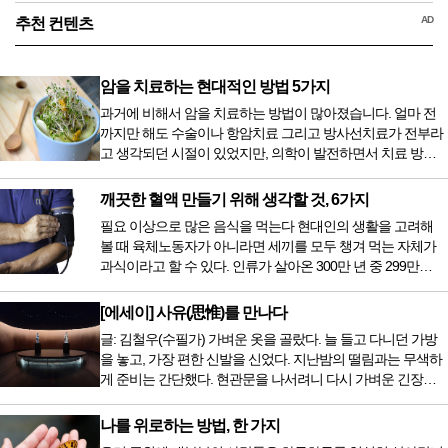
AD
추천 컨텐츠
암을 치료하는 현대적인 방법 5가지
과거에 비해서 암을 치료하는 방법이 많아졌습니다. 얼마 전
까지만 해도 수술이나 항암치료 그리고 방사선치료가 전부라
고 생각되던 시절이 있었지만, 의학이 발전하면서 치료 방법
또한 다양해졌습니다. 최근 우리나라도 중입자 치료기가 들어
오면서 암을 치료하는 방법이 하나 더 추가되었습니다. 중입
깨끗한 혈액 만들기 위해 생각할 것, 6가지
자 치료를 받기 위해서는 일본이나 독일 등 중입자 치료기가
필요 이상으로 많은 음식을 먹는다 현대인의 생활을 고려해
있는 나라에 가서 힘들게 치료받았지만 얼마 전 국내 도입 후
볼 때 육체노동자가 아니라면 세끼를 모두 챙겨 먹는 자체가
전립선암 환자를 시작으로 중입자 치료기가 가동되었습니다.
과식이라고 할 수 있다. 인류가 살아온 300만 년 중 299만
치료 범위가 한정되어 모든 암 환자가 중입자 치료를 받을 수
9950년이 공복과 기아의 역사였는데 현대 들어서 아침, 점심,
는 없지만 치료...
저녁을 습관적으로 음식을 섭취한다. 게다가 밤늦은 시간까지
[에세이] 사유(思惟)를 만나다
음식을 먹거나, 아침에 식욕이 없는데도 ‘아침을 먹어야 하루
글: 김철우(수필가) 가벼운 옷을 골랐다. 늘 들고 다니던 가방
가 활기차다’라는 이야기에 사로잡혀 억지로 먹는 경우가 많
을 놓고, 가장 편한 신발을 신었다. 지난밤의 떨림과는 무색하
다. 식욕이 없다는 느낌은 본능이 보내는 신호다. 즉 먹어도 소
게 준비는 간단했다. 현관문을 나서려니 다시 가벼운 긴장감
화할 힘이 없다거나 더 이상 먹으면 혈액 안에 잉여물...
이 몰려왔다. 얼마나 보고 싶었던 전시였던가. 연극 무대의 첫
막이 열리기 전. 그 특유의 무대 냄새를 맡았을 때의 긴장감 같
나를 위로하는 방법, 한 가지
은 것이었다. 두 금동 미륵 반가사유상을 만나러 가는 길은 그