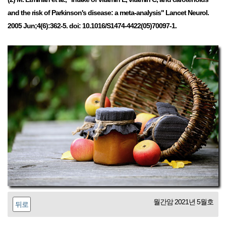
and the risk of Parkinson's disease: a meta-analysis" Lancet Neurol.
2005 Jun;4(6):362-5. doi: 10.1016/S1474-4422(05)70097-1.
월간암 2021년 5월호
뒤로