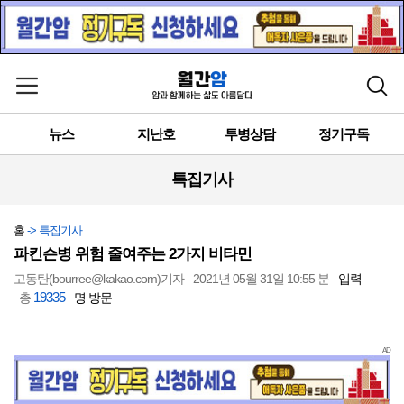
메뉴 열기
검색
뉴스
지난호
투병상담
정기구독
특집기사
홈
-> 특집기사
파킨슨병 위험 줄여주는 2가지 비타민
고동탄(bourree@kakao.com)기자
2021년 05월 31일 10:55 분
입력
19335
총
명 방문
AD