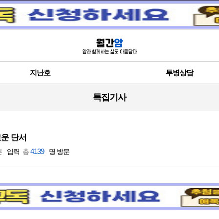
지난호
투병상담
특집기사
로운 단서
4139
분
입력
총
명 방문