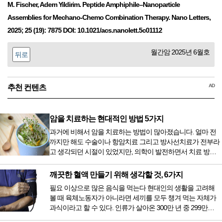
M. Fischer, Adem Yildirim. Peptide Amphiphile–Nanoparticle
Assemblies for Mechano-Chemo Combination Therapy. Nano Letters,
2025; 25 (19): 7875 DOI: 10.1021/acs.nanolett.5c01112
월간암 2025년 6월호
뒤로
AD
추천 컨텐츠
암을 치료하는 현대적인 방법 5가지
과거에 비해서 암을 치료하는 방법이 많아졌습니다. 얼마 전
까지만 해도 수술이나 항암치료 그리고 방사선치료가 전부라
고 생각되던 시절이 있었지만, 의학이 발전하면서 치료 방법
또한 다양해졌습니다. 최근 우리나라도 중입자 치료기가 들어
오면서 암을 치료하는 방법이 하나 더 추가되었습니다. 중입
깨끗한 혈액 만들기 위해 생각할 것, 6가지
자 치료를 받기 위해서는 일본이나 독일 등 중입자 치료기가
필요 이상으로 많은 음식을 먹는다 현대인의 생활을 고려해
있는 나라에 가서 힘들게 치료받았지만 얼마 전 국내 도입 후
볼 때 육체노동자가 아니라면 세끼를 모두 챙겨 먹는 자체가
전립선암 환자를 시작으로 중입자 치료기가 가동되었습니다.
과식이라고 할 수 있다. 인류가 살아온 300만 년 중 299만
치료 범위가 한정되어 모든 암 환자가 중입자 치료를 받을 수
9950년이 공복과 기아의 역사였는데 현대 들어서 아침, 점심,
는 없지만 치료...