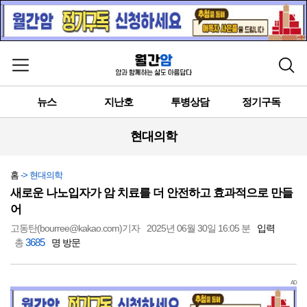
메뉴 열기
검색
뉴스
지난호
투병상담
정기구독
현대의학
홈
-> 현대의학
새로운 나노입자가 암 치료를 더 안전하고 효과적으로 만들
어
고동탄(bourree@kakao.com)기자
2025년 06월 30일 16:05 분
입력
3685
총
명 방문
AD