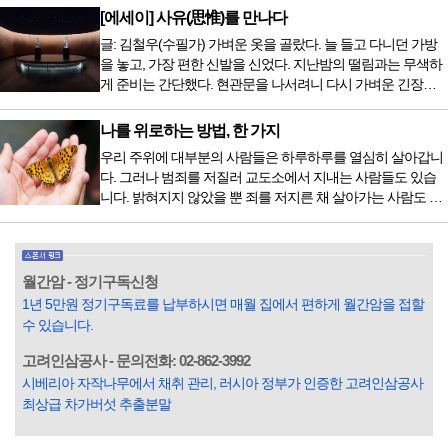
저녁을 습관적으로 음식을 섭취한다. 게다가 밤늦은 시간까지
[에세이] 사유(思惟)를 만나다
음식을 먹거나, 아침에 식욕이 없는데도 ‘아침을 먹어야 하루
글: 김철우(수필가) 가벼운 옷을 골랐다. 늘 들고 다니던 가방
가 활기차다’라는 이야기에 사로잡혀 억지로 먹는 경우가 많
을 놓고, 가장 편한 신발을 신었다. 지난밤의 떨림과는 무색하
다. 식욕이 없다는 느낌은 본능이 보내는 신호다. 즉 먹어도 소
게 준비는 간단했다. 현관문을 나서려니 다시 가벼운 긴장감
화할 힘이 없다거나 더 이상 먹으면 혈액 안에 잉여물...
이 몰려왔다. 얼마나 보고 싶었던 전시였던가. 연극 무대의 첫
막이 열리기 전. 그 특유의 무대 냄새를 맡았을 때의 긴장감 같
나를 위로하는 방법, 한 가지
은 것이었다. 두 금동 미륵 반가사유상을 만나러 가는 길은 그
우리 주위에 대부분의 사람들은 하루하루를 열심히 살아갑니
렇게 시작됐다. 두 반가사유상을 알게 된 것은 몇 해 전이었다.
다. 그러나 범죄를 저질러 교도소에서 지내는 사람들도 있습
잡지의 발행인으로 독자에게 선보일 좋은 콘텐츠를 고민하던
니다. 밝혀지지 않았을 뿐 죄를 저지른 채 살아가는 사람도 있
중 우리 문화재를 하나씩 소개하고자...
을 것입니다. 우리나라 통계청 자료에서는 전체 인구의 3% 정
도가 범죄를 저지르며 교도소를 간다고 합니다. 즉 100명 중에
3명 정도가 나쁜 짓을 계속하면서 97명에게 크게 작게 피해를
입힌다는 것입니다. 미꾸라지 한 마리가 시냇물을 흐린다는
월간암 - 정기구독신청
옛말이 그저 허투루 생기지는 않은 듯합니다. 대부분의 사람
1년 5만원 정기구독료를 납부하시면 매월 집에서 편하게 월간암을 접할
들은 열심히 살아갑니다. 그렇다고 97%의 사람들이 모두 착
수 있습니다.
한...
고려인삼공사 - 문의전화: 02-862-3992
시베리아 자작나무에서 채취 관리, 러시아 정부가 인증한 고려인삼공사
최상급 차가버섯 추출분말