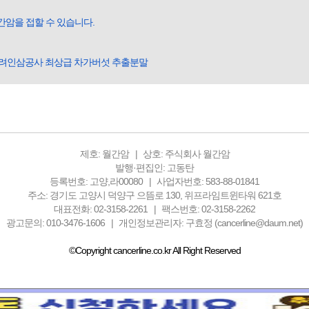
간암을 접할 수 있습니다.
고려인삼공사 최상급 차가버섯 추출분말
제호: 월간암
상호: 주식회사 월간암
발행·편집인: 고동탄
등록번호: 고양,라00080
사업자번호: 583-88-01841
주소: 경기도 고양시 덕양구 으뜸로 130, 위프라임트윈타워 621호
대표전화: 02-3158-2261
팩스번호: 02-3158-2262
광고문의: 010-3476-1606
개인정보관리자: 구효정 (cancerline@daum.net)
©Copyright cancerline.co.kr All Right Reserved