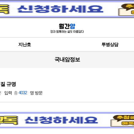
지난호
투병상담
국내암정보
백질 규명
4032
분
입력
총
명 방문