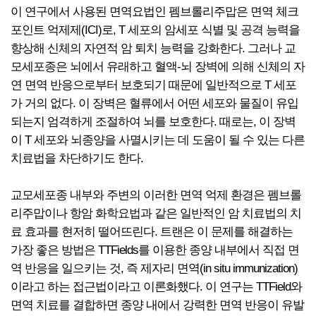
이 연구에서 사용된 면역요법인 펨브롤리주맙은 면역 체크
포인트 억제제(ICI)로, T 세포의 암세포 식별 및 공격 능력을
향상해 신체의 자연적 암 퇴치 능력을 강화한다. 그러나 교
모세포종은 뇌에서 유래하고 혈액-뇌 장벽에 의해 신체의 자
연 면역 반응으로부터 보호되기 때문에 일반적으로 T 세포
가 거의 없다. 이 장벽은 혈류에서 어떤 세포와 물질이 유입
되는지 엄격하게 조절하여 뇌를 보호한다. 때로는, 이 장벽
이 T 세포와 뇌종양을 사멸시키는 데 도움이 될 수 있는 다른
치료법을 차단하기도 한다.
교모세포종 내부와 주변의 이러한 면역 억제 환경은 펨브롤
리주맙이나 항암 화학요법과 같은 일반적인 암 치료법의 치
료 효과를 현저히 떨어뜨린다. 트랜은 이 문제를 해결하는
가장 좋은 방법은 TTFields를 이용한 종양 내부에서 직접 면
역 반응을 일으키는 것, 즉 제자리 면역(in situ immunization)
이라고 하는 접근법이라고 이론화했다. 이 연구는 TTField와
면역 치료를 결합하면 종양 내에서 강력한 면역 반응이 유발