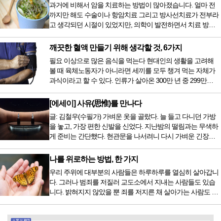
과거에 비해서 암을 치료하는 방법이 많아졌습니다. 얼마 전
까지만 해도 수술이나 항암치료 그리고 방사선치료가 전부라
고 생각되던 시절이 있었지만, 의학이 발전하면서 치료 방법
또한 다양해졌습니다. 최근 우리나라도 중입자 치료기가 들어
오면서 암을 치료하는 방법이 하나 더 추가되었습니다. 중입
깨끗한 혈액 만들기 위해 생각할 것, 6가지
자 치료를 받기 위해서는 일본이나 독일 등 중입자 치료기가
필요 이상으로 많은 음식을 먹는다 현대인의 생활을 고려해
있는 나라에 가서 힘들게 치료받았지만 얼마 전 국내 도입 후
볼 때 육체노동자가 아니라면 세끼를 모두 챙겨 먹는 자체가
전립선암 환자를 시작으로 중입자 치료기가 가동되었습니다.
과식이라고 할 수 있다. 인류가 살아온 300만 년 중 299만
치료 범위가 한정되어 모든 암 환자가 중입자 치료를 받을 수
9950년이 공복과 기아의 역사였는데 현대 들어서 아침, 점심,
는 없지만 치료...
저녁을 습관적으로 음식을 섭취한다. 게다가 밤늦은 시간까지
[에세이] 사유(思惟)를 만나다
음식을 먹거나, 아침에 식욕이 없는데도 ‘아침을 먹어야 하루
글: 김철우(수필가) 가벼운 옷을 골랐다. 늘 들고 다니던 가방
가 활기차다’라는 이야기에 사로잡혀 억지로 먹는 경우가 많
을 놓고, 가장 편한 신발을 신었다. 지난밤의 떨림과는 무색하
다. 식욕이 없다는 느낌은 본능이 보내는 신호다. 즉 먹어도 소
게 준비는 간단했다. 현관문을 나서려니 다시 가벼운 긴장감
화할 힘이 없다거나 더 이상 먹으면 혈액 안에 잉여물...
이 몰려왔다. 얼마나 보고 싶었던 전시였던가. 연극 무대의 첫
막이 열리기 전. 그 특유의 무대 냄새를 맡았을 때의 긴장감 같
나를 위로하는 방법, 한 가지
은 것이었다. 두 금동 미륵 반가사유상을 만나러 가는 길은 그
우리 주위에 대부분의 사람들은 하루하루를 열심히 살아갑니
렇게 시작됐다. 두 반가사유상을 알게 된 것은 몇 해 전이었다.
다. 그러나 범죄를 저질러 교도소에서 지내는 사람들도 있습
잡지의 발행인으로 독자에게 선보일 좋은 콘텐츠를 고민하던
니다. 밝혀지지 않았을 뿐 죄를 저지른 채 살아가는 사람도 있
중 우리 문화재를 하나씩 소개하고자...
을 것입니다. 우리나라 통계청 자료에서는 전체 인구의 3% 정
도가 범죄를 저지르며 교도소를 간다고 합니다. 즉 100명 중에