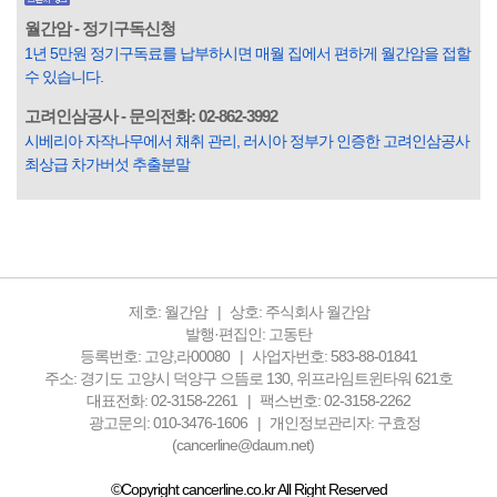
3명 정도가 나쁜 짓을 계속하면서 97명에게 크게 작게 피해를
입힌다는 것입니다. 미꾸라지 한 마리가 시냇물을 흐린다는
월간암 - 정기구독신청
옛말이 그저 허투루 생기지는 않은 듯합니다. 대부분의 사람
1년 5만원 정기구독료를 납부하시면 매월 집에서 편하게 월간암을 접할
들은 열심히 살아갑니다. 그렇다고 97%의 사람들이 모두 착
수 있습니다.
한...
고려인삼공사 - 문의전화: 02-862-3992
시베리아 자작나무에서 채취 관리, 러시아 정부가 인증한 고려인삼공사
최상급 차가버섯 추출분말
제호: 월간암
상호: 주식회사 월간암
발행·편집인: 고동탄
등록번호: 고양,라00080
사업자번호: 583-88-01841
주소: 경기도 고양시 덕양구 으뜸로 130, 위프라임트윈타워 621호
대표전화: 02-3158-2261
팩스번호: 02-3158-2262
광고문의: 010-3476-1606
개인정보관리자: 구효정
(cancerline@daum.net)
©Copyright cancerline.co.kr All Right Reserved