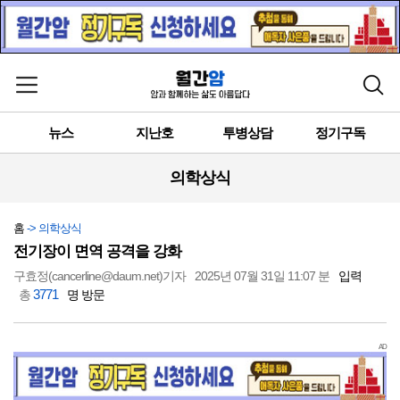
메뉴 열기
검색
뉴스
지난호
투병상담
정기구독
의학상식
홈
-> 의학상식
전기장이 면역 공격을 강화
구효정(cancerline@daum.net)기자
2025년 07월 31일 11:07 분
입력
3771
총
명 방문
AD