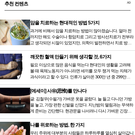
AD
추천 컨텐츠
암을 치료하는 현대적인 방법 5가지
과거에 비해서 암을 치료하는 방법이 많아졌습니다. 얼마 전
까지만 해도 수술이나 항암치료 그리고 방사선치료가 전부라
고 생각되던 시절이 있었지만, 의학이 발전하면서 치료 방법
또한 다양해졌습니다. 최근 우리나라도 중입자 치료기가 들어
오면서 암을 치료하는 방법이 하나 더 추가되었습니다. 중입
깨끗한 혈액 만들기 위해 생각할 것, 6가지
자 치료를 받기 위해서는 일본이나 독일 등 중입자 치료기가
필요 이상으로 많은 음식을 먹는다 현대인의 생활을 고려해
있는 나라에 가서 힘들게 치료받았지만 얼마 전 국내 도입 후
볼 때 육체노동자가 아니라면 세끼를 모두 챙겨 먹는 자체가
전립선암 환자를 시작으로 중입자 치료기가 가동되었습니다.
과식이라고 할 수 있다. 인류가 살아온 300만 년 중 299만
치료 범위가 한정되어 모든 암 환자가 중입자 치료를 받을 수
9950년이 공복과 기아의 역사였는데 현대 들어서 아침, 점심,
는 없지만 치료...
저녁을 습관적으로 음식을 섭취한다. 게다가 밤늦은 시간까지
[에세이] 사유(思惟)를 만나다
음식을 먹거나, 아침에 식욕이 없는데도 ‘아침을 먹어야 하루
글: 김철우(수필가) 가벼운 옷을 골랐다. 늘 들고 다니던 가방
가 활기차다’라는 이야기에 사로잡혀 억지로 먹는 경우가 많
을 놓고, 가장 편한 신발을 신었다. 지난밤의 떨림과는 무색하
다. 식욕이 없다는 느낌은 본능이 보내는 신호다. 즉 먹어도 소
게 준비는 간단했다. 현관문을 나서려니 다시 가벼운 긴장감
화할 힘이 없다거나 더 이상 먹으면 혈액 안에 잉여물...
이 몰려왔다. 얼마나 보고 싶었던 전시였던가. 연극 무대의 첫
막이 열리기 전. 그 특유의 무대 냄새를 맡았을 때의 긴장감 같
나를 위로하는 방법, 한 가지
은 것이었다. 두 금동 미륵 반가사유상을 만나러 가는 길은 그
우리 주위에 대부분의 사람들은 하루하루를 열심히 살아갑니