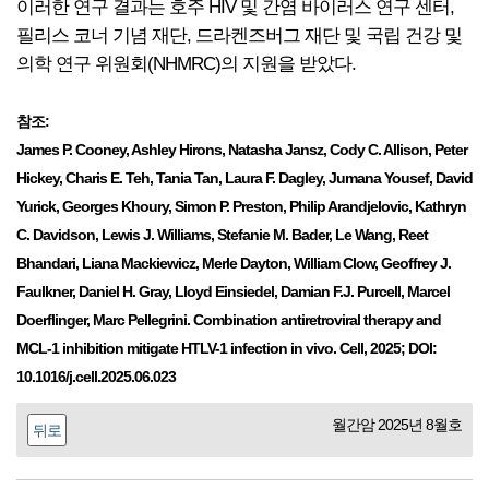
이러한 연구 결과는 호주 HIV 및 간염 바이러스 연구 센터,
필리스 코너 기념 재단, 드라켄즈버그 재단 및 국립 건강 및
의학 연구 위원회(NHMRC)의 지원을 받았다.
참조:
James P. Cooney, Ashley Hirons, Natasha Jansz, Cody C. Allison, Peter
Hickey, Charis E. Teh, Tania Tan, Laura F. Dagley, Jumana Yousef, David
Yurick, Georges Khoury, Simon P. Preston, Philip Arandjelovic, Kathryn
C. Davidson, Lewis J. Williams, Stefanie M. Bader, Le Wang, Reet
Bhandari, Liana Mackiewicz, Merle Dayton, William Clow, Geoffrey J.
Faulkner, Daniel H. Gray, Lloyd Einsiedel, Damian F.J. Purcell, Marcel
Doerflinger, Marc Pellegrini. Combination antiretroviral therapy and
MCL-1 inhibition mitigate HTLV-1 infection in vivo. Cell, 2025; DOI:
10.1016/j.cell.2025.06.023
월간암 2025년 8월호
뒤로