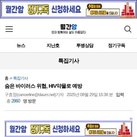
메뉴 열기
검색
뉴스
지난호
투병상담
정기구독
특집기사
홈
-> 특집기사
숨은 바이러스 위협, HIV약물로 예방
구효정(cancerline@daum.net)기자
2025년 08월 29일 15:38 분
입력
2860
총
명 방문
AD