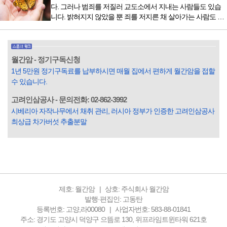
렇게 시작됐다. 두 반가사유상을 알게 된 것은 몇 해 전이었다.
다. 그러나 범죄를 저질러 교도소에서 지내는 사람들도 있습
잡지의 발행인으로 독자에게 선보일 좋은 콘텐츠를 고민하던
니다. 밝혀지지 않았을 뿐 죄를 저지른 채 살아가는 사람도 있
중 우리 문화재를 하나씩 소개하고자...
을 것입니다. 우리나라 통계청 자료에서는 전체 인구의 3% 정
도가 범죄를 저지르며 교도소를 간다고 합니다. 즉 100명 중에
3명 정도가 나쁜 짓을 계속하면서 97명에게 크게 작게 피해를
입힌다는 것입니다. 미꾸라지 한 마리가 시냇물을 흐린다는
월간암 - 정기구독신청
옛말이 그저 허투루 생기지는 않은 듯합니다. 대부분의 사람
1년 5만원 정기구독료를 납부하시면 매월 집에서 편하게 월간암을 접할
들은 열심히 살아갑니다. 그렇다고 97%의 사람들이 모두 착
수 있습니다.
한...
고려인삼공사 - 문의전화: 02-862-3992
시베리아 자작나무에서 채취 관리, 러시아 정부가 인증한 고려인삼공사
최상급 차가버섯 추출분말
제호: 월간암
상호: 주식회사 월간암
발행·편집인: 고동탄
등록번호: 고양,라00080
사업자번호: 583-88-01841
주소: 경기도 고양시 덕양구 으뜸로 130, 위프라임트윈타워 621호