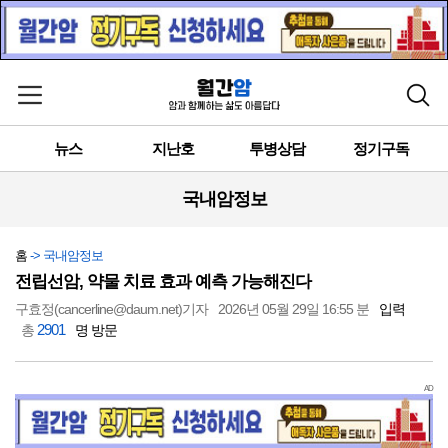
메뉴 열기
검색
뉴스
지난호
투병상담
정기구독
국내암정보
홈
-> 국내암정보
전립선암, 약물 치료 효과 예측 가능해진다
구효정(cancerline@daum.net)기자
2026년 05월 29일 16:55 분
입력
2901
총
명 방문
AD