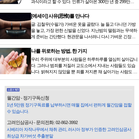
과식이라고 할 수 있다. 인류가 살아온 300만 년 중 299만
치료 범위가 한정되어 모든 암 환자가 중입자 치료를 받을 수
9950년이 공복과 기아의 역사였는데 현대 들어서 아침, 점심,
는 없지만 치료...
저녁을 습관적으로 음식을 섭취한다. 게다가 밤늦은 시간까지
[에세이] 사유(思惟)를 만나다
음식을 먹거나, 아침에 식욕이 없는데도 ‘아침을 먹어야 하루
글: 김철우(수필가) 가벼운 옷을 골랐다. 늘 들고 다니던 가방
가 활기차다’라는 이야기에 사로잡혀 억지로 먹는 경우가 많
을 놓고, 가장 편한 신발을 신었다. 지난밤의 떨림과는 무색하
다. 식욕이 없다는 느낌은 본능이 보내는 신호다. 즉 먹어도 소
게 준비는 간단했다. 현관문을 나서려니 다시 가벼운 긴장감
화할 힘이 없다거나 더 이상 먹으면 혈액 안에 잉여물...
이 몰려왔다. 얼마나 보고 싶었던 전시였던가. 연극 무대의 첫
막이 열리기 전. 그 특유의 무대 냄새를 맡았을 때의 긴장감 같
나를 위로하는 방법, 한 가지
은 것이었다. 두 금동 미륵 반가사유상을 만나러 가는 길은 그
우리 주위에 대부분의 사람들은 하루하루를 열심히 살아갑니
렇게 시작됐다. 두 반가사유상을 알게 된 것은 몇 해 전이었다.
다. 그러나 범죄를 저질러 교도소에서 지내는 사람들도 있습
잡지의 발행인으로 독자에게 선보일 좋은 콘텐츠를 고민하던
니다. 밝혀지지 않았을 뿐 죄를 저지른 채 살아가는 사람도 있
중 우리 문화재를 하나씩 소개하고자...
을 것입니다. 우리나라 통계청 자료에서는 전체 인구의 3% 정
도가 범죄를 저지르며 교도소를 간다고 합니다. 즉 100명 중에
3명 정도가 나쁜 짓을 계속하면서 97명에게 크게 작게 피해를
입힌다는 것입니다. 미꾸라지 한 마리가 시냇물을 흐린다는
월간암 - 정기구독신청
옛말이 그저 허투루 생기지는 않은 듯합니다. 대부분의 사람
1년 5만원 정기구독료를 납부하시면 매월 집에서 편하게 월간암을 접할
들은 열심히 살아갑니다. 그렇다고 97%의 사람들이 모두 착
수 있습니다.
한...
고려인삼공사 - 문의전화: 02-862-3992
시베리아 자작나무에서 채취 관리, 러시아 정부가 인증한 고려인삼공사
최상급 차가버섯 추출분말