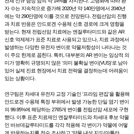
전체 신규 남성 암의 약 14%를 차지한다. 고령화에 따라 환
자 수는 지속적으로 증가해 2020년 약 140만명에서 2040년
에는 약 290만명에 이를 것으로 전망된다. 전립선암의 진행
과 치료 반응은 안드로겐 수용체 신호 경로에 크게 영향을
받는다. 현재 전립선암 치료에는 엔잘루타미드와 같은 AR
신호 억제제가 표준 치료로 사용되고 있으나, 치료 과정에서
발생하는 다양한 유전자 변이로 약물저항성이 나타나는 것
이 주요 한계로 꼽힌다. 특히, 대부분의 AR 변이는 임상적 의
미가 명확히 규명되지 않은 ‘의미 불확실 변이(VUS)’로 남아
있어 실제 진료 현장에서 치료 전략을 결정하는데 어려움이
있는 상황이다.
연구팀은 차세대 유전자 교정 기술인 ‘프라임 편집’을 활용해
안드로겐 수용체 특정 부위에서 발생 가능한 단일 염기 변이
의 99.95%에 해당하는 2765개 변이를 전립선암 세포에 구현
했다. 이후 표준 치료제인 엔잘루타미드와 차세대 후보 약물
인 바브데갈루타미드를 각각 적용해 각 변이가 약물에 어떻
게 반응하는지를 전수 조사하고 ‘약물 내성 지도(아틀라