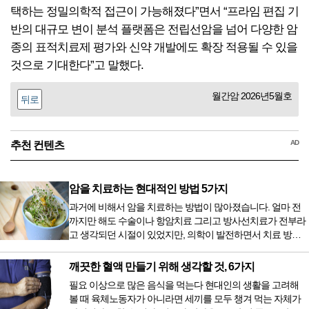
택하는 정밀의학적 접근이 가능해졌다”면서 “프라임 편집 기
반의 대규모 변이 분석 플랫폼은 전립선암을 넘어 다양한 암
종의 표적치료제 평가와 신약 개발에도 확장 적용될 수 있을
것으로 기대한다”고 말했다.
월간암 2026년5월호
뒤로
AD
추천 컨텐츠
암을 치료하는 현대적인 방법 5가지
과거에 비해서 암을 치료하는 방법이 많아졌습니다. 얼마 전
까지만 해도 수술이나 항암치료 그리고 방사선치료가 전부라
고 생각되던 시절이 있었지만, 의학이 발전하면서 치료 방법
또한 다양해졌습니다. 최근 우리나라도 중입자 치료기가 들어
오면서 암을 치료하는 방법이 하나 더 추가되었습니다. 중입
깨끗한 혈액 만들기 위해 생각할 것, 6가지
자 치료를 받기 위해서는 일본이나 독일 등 중입자 치료기가
필요 이상으로 많은 음식을 먹는다 현대인의 생활을 고려해
있는 나라에 가서 힘들게 치료받았지만 얼마 전 국내 도입 후
볼 때 육체노동자가 아니라면 세끼를 모두 챙겨 먹는 자체가
전립선암 환자를 시작으로 중입자 치료기가 가동되었습니다.