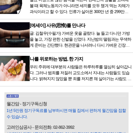
있는 나라에 가서 힘들게 치료받았지만 얼마 전 국내 도입 후
볼 때 육체노동자가 아니라면 세끼를 모두 챙겨 먹는 자체가
전립선암 환자를 시작으로 중입자 치료기가 가동되었습니다.
과식이라고 할 수 있다. 인류가 살아온 300만 년 중 299만
치료 범위가 한정되어 모든 암 환자가 중입자 치료를 받을 수
9950년이 공복과 기아의 역사였는데 현대 들어서 아침, 점심,
는 없지만 치료...
저녁을 습관적으로 음식을 섭취한다. 게다가 밤늦은 시간까지
[에세이] 사유(思惟)를 만나다
음식을 먹거나, 아침에 식욕이 없는데도 ‘아침을 먹어야 하루
글: 김철우(수필가) 가벼운 옷을 골랐다. 늘 들고 다니던 가방
가 활기차다’라는 이야기에 사로잡혀 억지로 먹는 경우가 많
을 놓고, 가장 편한 신발을 신었다. 지난밤의 떨림과는 무색하
다. 식욕이 없다는 느낌은 본능이 보내는 신호다. 즉 먹어도 소
게 준비는 간단했다. 현관문을 나서려니 다시 가벼운 긴장감
화할 힘이 없다거나 더 이상 먹으면 혈액 안에 잉여물...
이 몰려왔다. 얼마나 보고 싶었던 전시였던가. 연극 무대의 첫
막이 열리기 전. 그 특유의 무대 냄새를 맡았을 때의 긴장감 같
나를 위로하는 방법, 한 가지
은 것이었다. 두 금동 미륵 반가사유상을 만나러 가는 길은 그
우리 주위에 대부분의 사람들은 하루하루를 열심히 살아갑니
렇게 시작됐다. 두 반가사유상을 알게 된 것은 몇 해 전이었다.
다. 그러나 범죄를 저질러 교도소에서 지내는 사람들도 있습
잡지의 발행인으로 독자에게 선보일 좋은 콘텐츠를 고민하던
니다. 밝혀지지 않았을 뿐 죄를 저지른 채 살아가는 사람도 있
중 우리 문화재를 하나씩 소개하고자...
을 것입니다. 우리나라 통계청 자료에서는 전체 인구의 3% 정
도가 범죄를 저지르며 교도소를 간다고 합니다. 즉 100명 중에
3명 정도가 나쁜 짓을 계속하면서 97명에게 크게 작게 피해를
입힌다는 것입니다. 미꾸라지 한 마리가 시냇물을 흐린다는
월간암 - 정기구독신청
옛말이 그저 허투루 생기지는 않은 듯합니다. 대부분의 사람
1년 5만원 정기구독료를 납부하시면 매월 집에서 편하게 월간암을 접할
들은 열심히 살아갑니다. 그렇다고 97%의 사람들이 모두 착
수 있습니다.
한...
고려인삼공사 - 문의전화: 02-862-3992