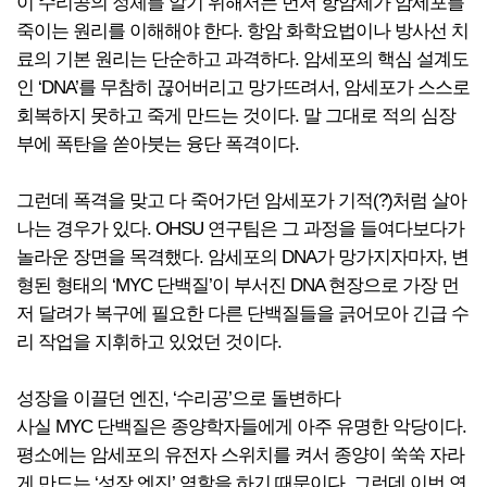
이 수리공의 정체를 알기 위해서는 먼저 항암제가 암세포를
죽이는 원리를 이해해야 한다. 항암 화학요법이나 방사선 치
료의 기본 원리는 단순하고 과격하다. 암세포의 핵심 설계도
인 ‘DNA’를 무참히 끊어버리고 망가뜨려서, 암세포가 스스로
회복하지 못하고 죽게 만드는 것이다. 말 그대로 적의 심장
부에 폭탄을 쏟아붓는 융단 폭격이다.
그런데 폭격을 맞고 다 죽어가던 암세포가 기적(?)처럼 살아
나는 경우가 있다. OHSU 연구팀은 그 과정을 들여다보다가
놀라운 장면을 목격했다. 암세포의 DNA가 망가지자마자, 변
형된 형태의 ‘MYC 단백질’이 부서진 DNA 현장으로 가장 먼
저 달려가 복구에 필요한 다른 단백질들을 긁어모아 긴급 수
리 작업을 지휘하고 있었던 것이다.
성장을 이끌던 엔진, ‘수리공’으로 돌변하다
사실 MYC 단백질은 종양학자들에게 아주 유명한 악당이다.
평소에는 암세포의 유전자 스위치를 켜서 종양이 쑥쑥 자라
게 만드는 ‘성장 엔진’ 역할을 하기 때문이다. 그런데 이번 연