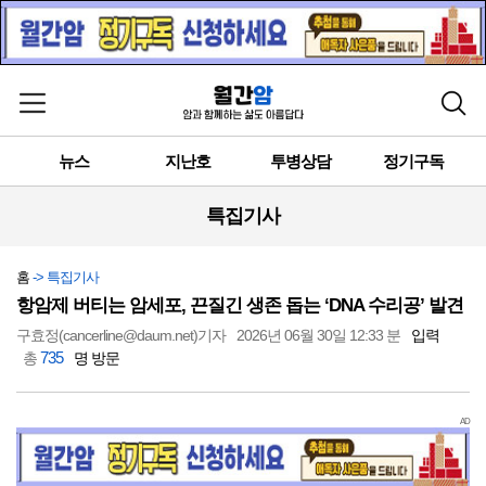
메뉴 열기
검색
뉴스
지난호
투병상담
정기구독
특집기사
홈
-> 특집기사
항암제 버티는 암세포, 끈질긴 생존 돕는 ‘DNA 수리공’ 발견
구효정(cancerline@daum.net)기자
2026년 06월 30일 12:33 분
입력
735
총
명 방문
AD