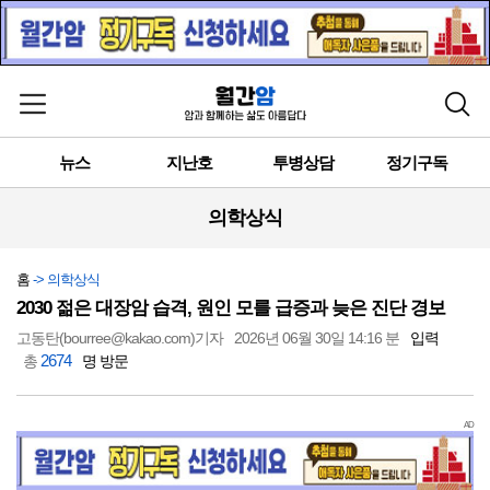
메뉴 열기
검색
뉴스
지난호
투병상담
정기구독
의학상식
홈
-> 의학상식
2030 젊은 대장암 습격, 원인 모를 급증과 늦은 진단 경보
고동탄(bourree@kakao.com)기자
2026년 06월 30일 14:16 분
입력
2674
총
명 방문
AD