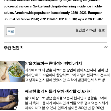
colorectal cancer in Switzerland despite declining incidence in older
adults: A nationwide population-based study, 1980–2021. European
Journal of Cancer, 2026; 239: 116707 DOI: 10.1016/j.ejca.2026.116707
월간암 2026년 6월호
뒤로
AD
추천 컨텐츠
암을 치료하는 현대적인 방법 5가지
과거에 비해서 암을 치료하는 방법이 많아졌습니다. 얼마 전
까지만 해도 수술이나 항암치료 그리고 방사선치료가 전부라
고 생각되던 시절이 있었지만, 의학이 발전하면서 치료 방법
또한 다양해졌습니다. 최근 우리나라도 중입자 치료기가 들어
오면서 암을 치료하는 방법이 하나 더 추가되었습니다. 중입
깨끗한 혈액 만들기 위해 생각할 것, 6가지
자 치료를 받기 위해서는 일본이나 독일 등 중입자 치료기가
필요 이상으로 많은 음식을 먹는다 현대인의 생활을 고려해
있는 나라에 가서 힘들게 치료받았지만 얼마 전 국내 도입 후
볼 때 육체노동자가 아니라면 세끼를 모두 챙겨 먹는 자체가
전립선암 환자를 시작으로 중입자 치료기가 가동되었습니다.
과식이라고 할 수 있다. 인류가 살아온 300만 년 중 299만
치료 범위가 한정되어 모든 암 환자가 중입자 치료를 받을 수