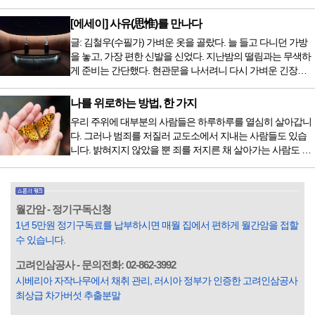
9950년이 공복과 기아의 역사였는데 현대 들어서 아침, 점심,
는 없지만 치료...
저녁을 습관적으로 음식을 섭취한다. 게다가 밤늦은 시간까지
[에세이] 사유(思惟)를 만나다
음식을 먹거나, 아침에 식욕이 없는데도 ‘아침을 먹어야 하루
글: 김철우(수필가) 가벼운 옷을 골랐다. 늘 들고 다니던 가방
가 활기차다’라는 이야기에 사로잡혀 억지로 먹는 경우가 많
을 놓고, 가장 편한 신발을 신었다. 지난밤의 떨림과는 무색하
다. 식욕이 없다는 느낌은 본능이 보내는 신호다. 즉 먹어도 소
게 준비는 간단했다. 현관문을 나서려니 다시 가벼운 긴장감
화할 힘이 없다거나 더 이상 먹으면 혈액 안에 잉여물...
이 몰려왔다. 얼마나 보고 싶었던 전시였던가. 연극 무대의 첫
막이 열리기 전. 그 특유의 무대 냄새를 맡았을 때의 긴장감 같
나를 위로하는 방법, 한 가지
은 것이었다. 두 금동 미륵 반가사유상을 만나러 가는 길은 그
우리 주위에 대부분의 사람들은 하루하루를 열심히 살아갑니
렇게 시작됐다. 두 반가사유상을 알게 된 것은 몇 해 전이었다.
다. 그러나 범죄를 저질러 교도소에서 지내는 사람들도 있습
잡지의 발행인으로 독자에게 선보일 좋은 콘텐츠를 고민하던
니다. 밝혀지지 않았을 뿐 죄를 저지른 채 살아가는 사람도 있
중 우리 문화재를 하나씩 소개하고자...
을 것입니다. 우리나라 통계청 자료에서는 전체 인구의 3% 정
도가 범죄를 저지르며 교도소를 간다고 합니다. 즉 100명 중에
3명 정도가 나쁜 짓을 계속하면서 97명에게 크게 작게 피해를
입힌다는 것입니다. 미꾸라지 한 마리가 시냇물을 흐린다는
월간암 - 정기구독신청
옛말이 그저 허투루 생기지는 않은 듯합니다. 대부분의 사람
1년 5만원 정기구독료를 납부하시면 매월 집에서 편하게 월간암을 접할
들은 열심히 살아갑니다. 그렇다고 97%의 사람들이 모두 착
수 있습니다.
한...
고려인삼공사 - 문의전화: 02-862-3992
시베리아 자작나무에서 채취 관리, 러시아 정부가 인증한 고려인삼공사
최상급 차가버섯 추출분말