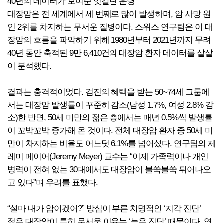
40년의 데이터가 보여준 엇갈린 운명
대장암은 전 세계에서 세 번째로 많이 발생하며, 암 사망 원
인 2위를 차지하는 무서운 질병이다. 스위스 연구팀은 이 대
장암의 흐름을 파악하기 위해 1980년부터 2021년까지 무려
40년 동안 축적된 9만 6,410건의 대장암 환자 데이터를 샅샅
이 분석했다.
결과는 충격적이었다. 검진의 혜택을 받는 50~74세 그룹에
서는 대장암 발생률이 꾸준히 감소(남성 1.7%, 여성 2.8% 감
소)한 반면, 50세 미만의 젊은 층에서는 매년 0.5%씩 발생률
이 꼬박꼬박 증가해 온 것이다. 전체 대장암 환자 중 50세 미
만이 차지하는 비율도 어느덧 6.1%를 넘어섰다. 연구팀의 제
레미 메이어(Jeremy Meyer) 교수는 “이제 가족력이나 개인
병력이 전혀 없는 30대에서도 대장암이 불쑥불쑥 튀어나오
고 있다”며 우려를 표했다.
“설마 내가 암이겠어?” 방심이 부른 치명적인 ‘지각 진단’
젊은 대장암이 특히 무서운 이유는 ‘늦은 진단’ 때문이다. 연