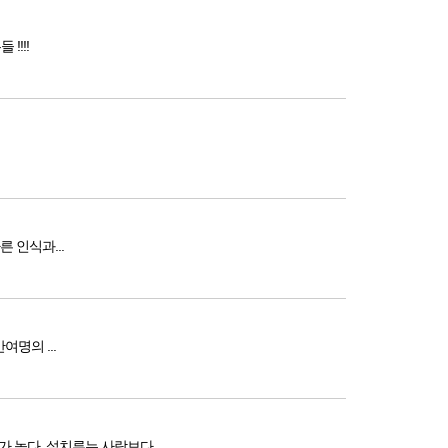
 도움이 되는지 유투브등 일본 동영상등을 참고하세요...힘내세요 모두들 !!!!
도사도 피하지 못한 통증의 고통 투병에 대한 올바른 인식과...
년을 경과한 21만여명의 ...
높다. 설치류는 사람보다 ...