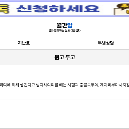
지난호
투병상담
원고 투고
혈액의 과다에 의해 생긴다고 생각하여피를 빼는 사혈과 중금속투여, 계자피부마사지같