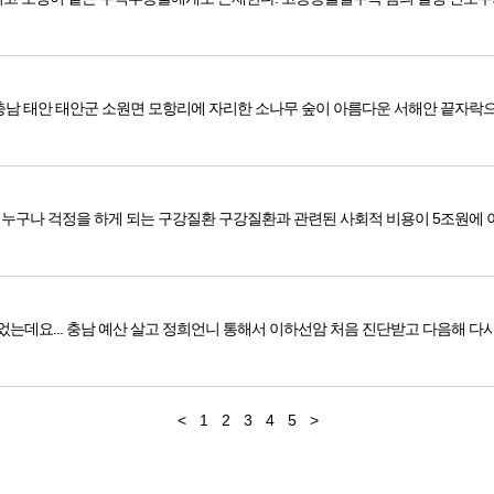
나라~GoGo! 어은돌을 아시나요 충남 태안 태안군 소원면 모항리에 자리한 소나무 숲이 아름다운 서해안 끝자
건강한 치아 ? 양치질로 해결되지 않습니다. 40대를 넘어서면 누구나 걱정을 하게 되는 구강질환 구강질환과 관련된 사회적
편집장님 안녕하세욤... 얼굴을 뵙진 못했지만 통화는 몇번 했었는데요.
<
1
2
3
4
5
>