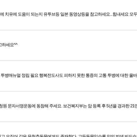
수소수가 인체에 어떻게 큰영향을 미치어 암환자등 각종 질병에 치유에
고하세요^^
[보도자료/강의자료] 행복전도사도 피하지 못한 통증의 고통... 투병매뉴얼 정립 필요 행복전
5년 등록기간 종료에 따른 암환자 산정특례제도 리콜(Recall) 청원 문자서명운동에 동참해 주세요. 보건복지부는 암 등록 후 5
고 오징어 같은 무척추동물에게도 존재한다. 고등동물일수록 암의 발생 빈도수가 