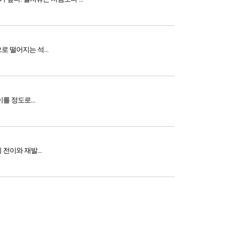
락으로 떨어지는 석...
 비용이 5조원에 이를 정도로...
.. 충남 예산 살고 정희언니 통해서 이하선암 처음 진단받고 다음해 다시 전이와 재발...